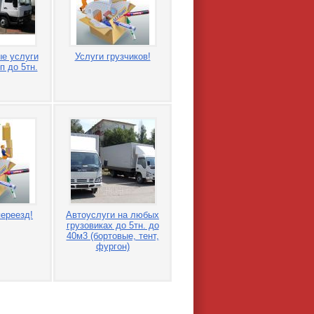
е услуги
Услуги грузчиков!
п до 5тн.
ереезд!
Автоуслуги на любых
грузовиках до 5тн. до
40м3 (бортовые, тент,
фургон)