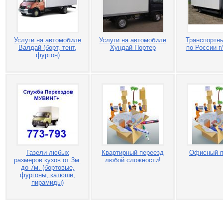
Услуги на автомобиле
Услуги на автомобиле
Транспортны
Валдай (борт, тент,
Хундай Портер
по России г/
фургон)
Газели любых
Квартирный переезд
Офисный п
размеров кузов от 3м.
любой сложности!
до 7м. (бортовые,
фургоны, катюши,
пирамиды)